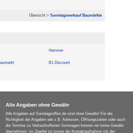
Übersicht >
Sonntagsverkauf Baumärkte
Hammer
aumarkt
B1 Discount
Alle Angaben ohne Gewähr
Alle Angaben auf Sonntagsoffen.de sind ohne Gewähr! Für die
Richtigkeit der Angaben wie z.B. Adressen, Öffnungszeiten oder auch
die Termine zu Verkaufsoffenen Sonntagen können wir keine Gewähr
übernehmen. Im Zweifel ist immer die Kontaktaufnahme mit der