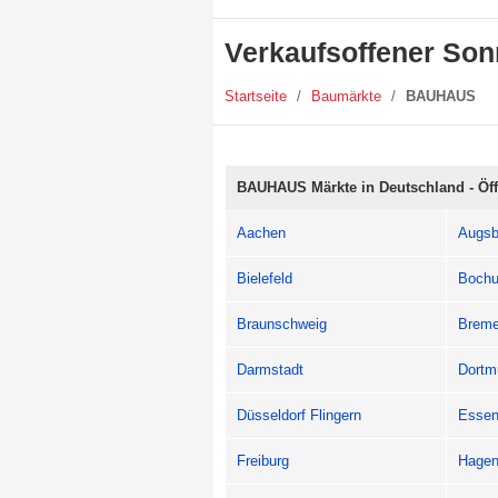
Verkaufsoffener So
Startseite
/
Baumärkte
/
BAUHAUS
BAUHAUS Märkte in Deutschland - Öf
Aachen
Augsb
Bielefeld
Bochu
Braunschweig
Brem
Darmstadt
Dortm
Düsseldorf Flingern
Essen 
Freiburg
Hage