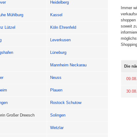
ver
Heidelberg
Immer wi
verkaufs
ruhe Mühlburg
Kassel
shoppen 
soweit z
nz Lützel
Köln Ehrenfeld
informier
möglichs
g
Leverkusen
Shopping
gshafen
Lüneburg
Mannheim Neckarau
Die nä
er
Neuss
09.08
heim
Plauen
30.08
ingen
Rostock Schutow
rin Großer Dreesch
Solingen
Wetzlar