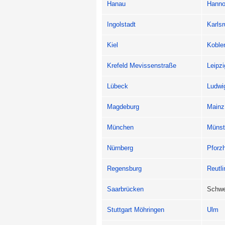
Hanau
Hanno
Ingolstadt
Karls
Kiel
Koble
Krefeld Mevissenstraße
Leipzi
Lübeck
Ludwi
Magdeburg
Mainz
München
Münst
Nürnberg
Pforz
Regensburg
Reutl
Saarbrücken
Schwe
Stuttgart Möhringen
Ulm