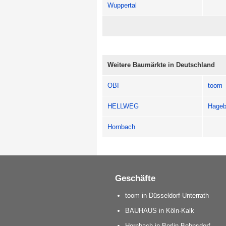
Wuppertal
Weitere Baumärkte in Deutschland
OBI
toom
HELLWEG
Hageb
Hornbach
Geschäfte
toom in Düsseldorf-Unterrath
BAUHAUS in Köln-Kalk
Hornbach in Berlin-Bohnsdorf