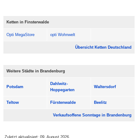
Komm vorbei, lass Dich treiben und genieße Finsterwalde
ganz entspannt.
Ketten in Finsterwalde
Öffnungszeiten: meist 13:00 bis 18:00 Uhr.
Opti MegaStore
opti Wohnwelt
Übersicht Ketten Deutschland
Weitere Städte in Brandenburg
Dahlwitz-
Potsdam
Waltersdorf
Hoppegarten
Teltow
Fürstenwalde
Beelitz
Verkaufsoffene Sonntage in Brandenburg
Zuletzt aktualisiert: 09. August 2026