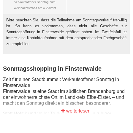
Verkaufsoffener Sonntag zum
Weihnachtsmarkt am 4. Advent
Bitte beachten Sie, dass die Teilnahme am Sonntagsverkauf freiwillig
ist. So kann es vorkommen, dass nicht alle Geschäfte zur
Sonntagsöffnung in Finsterwalde geöffnet haben. Im Zweifelsfall ist
immer eine Kontaktaufnahme mit dem entsprechenden Fachgeschäft
zu empfehlen.
Sonntagsshopping in Finsterwalde
Zeit für einen Stadtbummel: Verkaufsoffener Sonntag in
Finsterwalde
Finsterwalde ist eine Stadt im südlichen Brandenburg und
der einwohnerreichste Ort im Landkreis Elbe-Elster. – und
macht den Sonntag direkt ein bisschen besonderer.
weiterlesen
Statt Hektik und voller To-do-Liste wartet ein ruhiger
Sonntag: erst einen Kaffee trinken, dann in aller Ruhe durch
die Innenstadt schlendern und zwischendurch einfach mal
stehenbleiben.