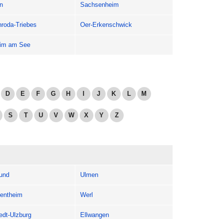
n
Sachsenheim
nroda-Triebes
Oer-Erkenschwick
im am See
D
E
F
G
H
I
J
K
L
M
S
T
U
V
W
X
Y
Z
und
Ulmen
entheim
Werl
edt-Ulzburg
Ellwangen