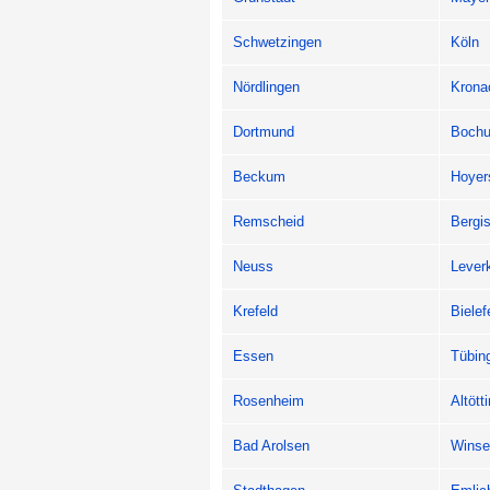
Schwetzingen
Köln
Nördlingen
Krona
Dortmund
Boch
Beckum
Hoyer
Remscheid
Bergi
Neuss
Lever
Krefeld
Bielef
Essen
Tübin
Rosenheim
Altött
Bad Arolsen
Winse