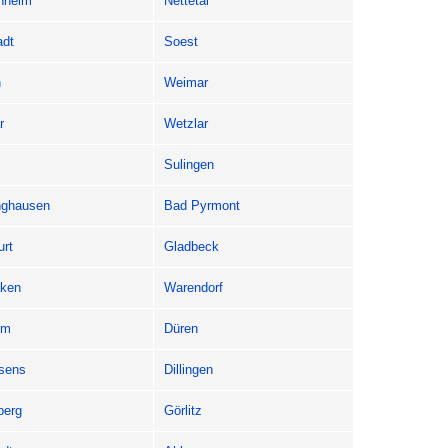
hheim
Nettetal
adt
Soest
n
Weimar
r
Wetzlar
Sulingen
nghausen
Bad Pyrmont
urt
Gladbeck
aken
Warendorf
im
Düren
sens
Dillingen
berg
Görlitz