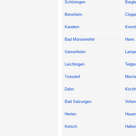
Schöningen
Bargt
Bensheim
Clopp
Kandern
Krum
Bad Münstereifel
Hann.
Geisenheim
Lampe
Leichlingen
Telgte
Troisdorf
Meche
Dahn
Kirch
Bad Salzungen
Vohen
Herten
Hauen
Ketsch
Halte