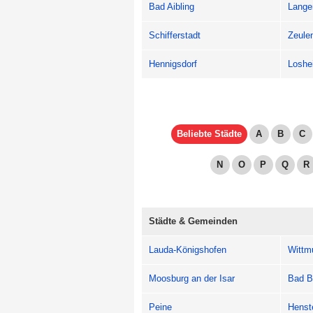
Bad Aibling
Lange
Schifferstadt
Zeule
Hennigsdorf
Loshe
Beliebte Städte
A
B
C
N
O
P
Q
R
Städte & Gemeinden
Lauda-Königshofen
Wittm
Moosburg an der Isar
Bad B
Peine
Henst