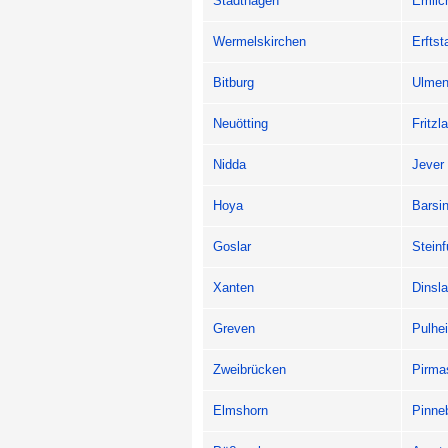
Stadthagen
Emlic
Wermelskirchen
Erftst
Bitburg
Ulme
Neuötting
Fritzla
Nidda
Jever
Hoya
Barsi
Goslar
Steinf
Xanten
Dinsl
Greven
Pulhe
Zweibrücken
Pirma
Elmshorn
Pinne