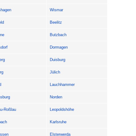
shagen
Wismar
eld
Beelitz
ne
Butzbach
sdorf
Dormagen
erg
Duisburg
rg
Jülich
d
Lauchhammer
sburg
Norden
u-Roßlau
Leopoldshöhe
bach
Karlsruhe
ssen
Elsterwerda