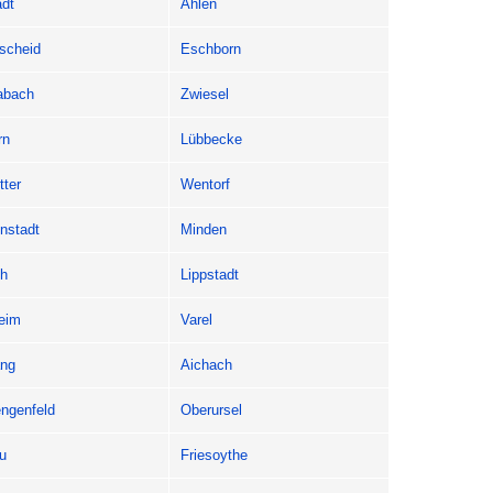
adt
Ahlen
scheid
Eschborn
abach
Zwiesel
rn
Lübbecke
tter
Wentorf
nstadt
Minden
ch
Lippstadt
eim
Varel
ang
Aichach
engenfeld
Oberursel
u
Friesoythe