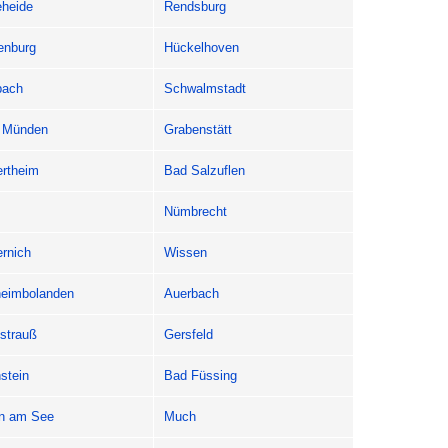
eheide
Rendsburg
enburg
Hückelhoven
bach
Schwalmstadt
 Münden
Grabenstätt
rtheim
Bad Salzuflen
Nümbrecht
rnich
Wissen
heimbolanden
Auerbach
strauß
Gersfeld
stein
Bad Füssing
rn am See
Much