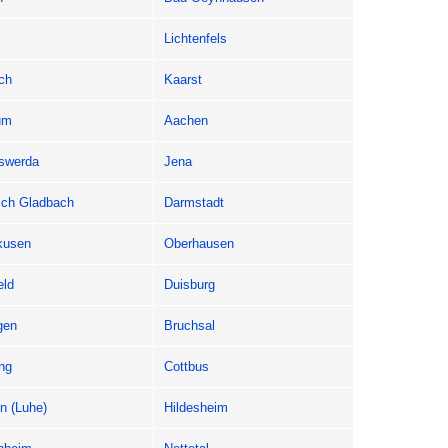
Lichtenfels
ch
Kaarst
um
Aachen
swerda
Jena
sch Gladbach
Darmstadt
kusen
Oberhausen
eld
Duisburg
gen
Bruchsal
ing
Cottbus
n (Luhe)
Hildesheim