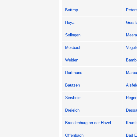
Bottrop
Peter
Hoya
Gersf
Solingen
Meera
Mosbach
Vogel
Weiden
Bamb
Dortmund
Marbu
Bautzen
Alsfel
Sinsheim
Regen
Dreieich
Dessa
Brandenburg an der Havel
Krum
Offenbach
Bad E