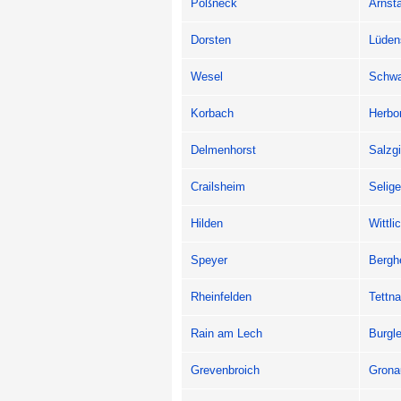
Pößneck
Arnst
Dorsten
Lüden
Wesel
Schw
Korbach
Herbo
Delmenhorst
Salzgi
Crailsheim
Selige
Hilden
Wittli
Speyer
Bergh
Rheinfelden
Tettn
Rain am Lech
Burgl
Grevenbroich
Grona