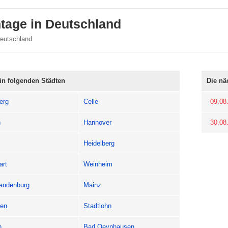
tage in Deutschland
Deutschland
in folgenden Städten
Die nä
erg
Celle
09.08
n
Hannover
30.08
Heidelberg
art
Weinheim
andenburg
Mainz
gen
Stadtlohn
n
Bad Oeynhausen