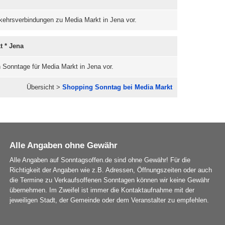
erkehrsverbindungen zu Media Markt in Jena vor.
t * Jena
n Sonntage für Media Markt in Jena vor.
Übersicht >
Shopping Sonntag bei Media Markt
Alle Angaben ohne Gewähr
Alle Angaben auf Sonntagsoffen.de sind ohne Gewähr! Für die
Richtigkeit der Angaben wie z.B. Adressen, Öffnungszeiten oder auch
die Termine zu Verkaufsoffenen Sonntagen können wir keine Gewähr
übernehmen. Im Zweifel ist immer die Kontaktaufnahme mit der
jeweiligen Stadt, der Gemeinde oder dem Veranstalter zu empfehlen.