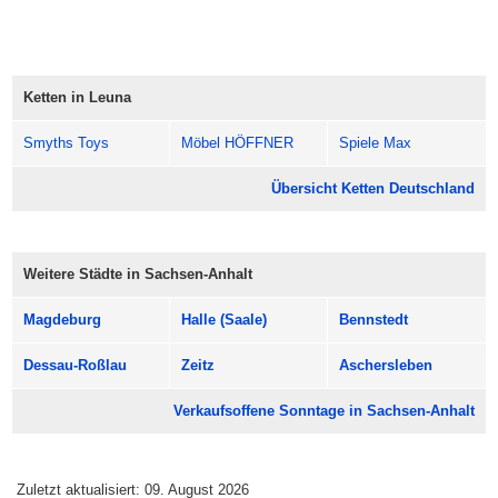
Schau vorbei und mach Dir einen richtig angenehmen
Sonntag in Leuna.
Öffnungszeiten: meist 13:00 bis 18:00 Uhr.
Ketten in Leuna
Smyths Toys
Möbel HÖFFNER
Spiele Max
Übersicht Ketten Deutschland
Weitere Städte in Sachsen-Anhalt
Magdeburg
Halle (Saale)
Bennstedt
Dessau-Roßlau
Zeitz
Aschersleben
Verkaufsoffene Sonntage in Sachsen-Anhalt
Zuletzt aktualisiert: 09. August 2026