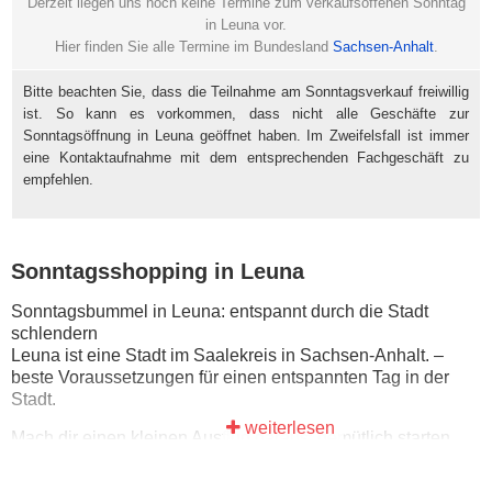
Derzeit liegen uns noch keine Termine zum verkaufsoffenen Sonntag
in Leuna vor.
Hier finden Sie alle Termine im Bundesland
Sachsen-Anhalt
.
Bitte beachten Sie, dass die Teilnahme am Sonntagsverkauf freiwillig
ist. So kann es vorkommen, dass nicht alle Geschäfte zur
Sonntagsöffnung in Leuna geöffnet haben. Im Zweifelsfall ist immer
eine Kontaktaufnahme mit dem entsprechenden Fachgeschäft zu
empfehlen.
Sonntagsshopping in Leuna
Sonntagsbummel in Leuna: entspannt durch die Stadt
schlendern
Leuna ist eine Stadt im Saalekreis in Sachsen-Anhalt. –
beste Voraussetzungen für einen entspannten Tag in der
Stadt.
weiterlesen
Mach dir einen kleinen Ausflug daraus: gemütlich starten,
Schaufenster schauen, durch die Gassen bummeln – und
den Tag ohne Samstagsstress genießen.