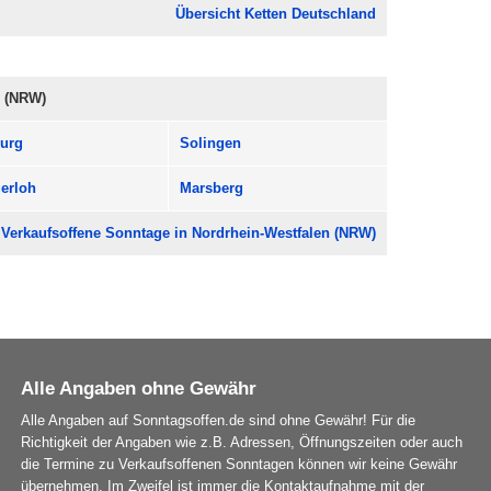
Übersicht Ketten Deutschland
n (NRW)
urg
Solingen
erloh
Marsberg
Verkaufsoffene Sonntage in Nordrhein-Westfalen (NRW)
Alle Angaben ohne Gewähr
Alle Angaben auf Sonntagsoffen.de sind ohne Gewähr! Für die
Richtigkeit der Angaben wie z.B. Adressen, Öffnungszeiten oder auch
die Termine zu Verkaufsoffenen Sonntagen können wir keine Gewähr
übernehmen. Im Zweifel ist immer die Kontaktaufnahme mit der