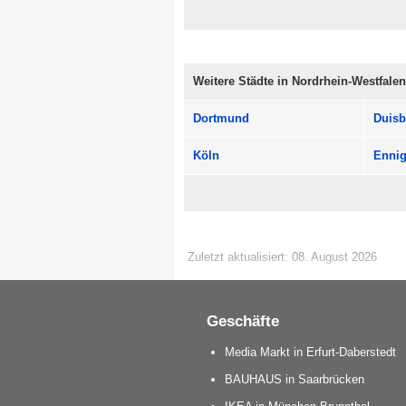
Weitere Städte in Nordrhein-Westfale
Dortmund
Duisb
Köln
Ennig
Zuletzt aktualisiert: 08. August 2026
Geschäfte
Media Markt in Erfurt-Daberstedt
BAUHAUS in Saarbrücken