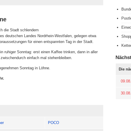
Bunde
hne
Postl
Einwo
h die Stadt schlendern
des deutschen Landes Nordrhein-Westfalen, gelegen etwa
Shop
Voraussetzungen für einen entspannten Tag in der Stadt.
Kette
in ruhiger Sonntag: erst einen Kaffee trinken, dann in aller
Nächs
 zwischendurch einfach mal stehenbleiben.
angenehmen Sonntag in Löhne.
Die nä
hr.
09.08
30.08
er
POCO