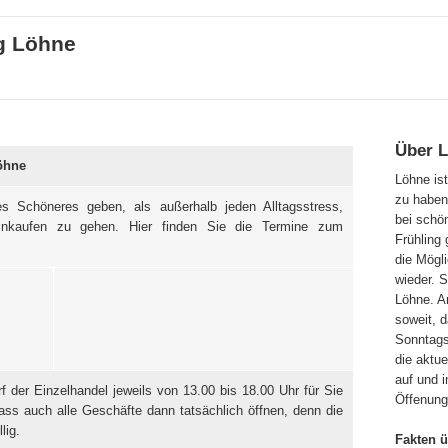
g Löhne
Über 
öhne
Löhne is
zu haben
s Schöneres geben, als außerhalb jeden Alltagsstress,
bei schö
inkaufen zu gehen. Hier finden Sie die Termine zum
Frühling
die Mögl
wieder. 
Löhne. 
soweit, 
Sonntagso
die aktue
auf und i
 der Einzelhandel jeweils von 13.00 bis 18.00 Uhr für Sie
Öffenung
 dass auch alle Geschäfte dann tatsächlich öffnen, denn die
lig.
Fakten 