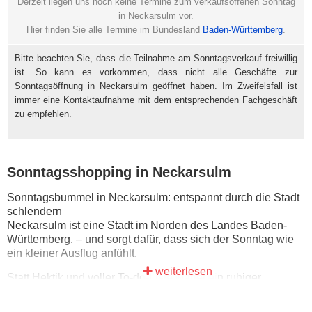
Derzeit liegen uns noch keine Termine zum verkaufsoffenen Sonntag
in Neckarsulm vor.
Hier finden Sie alle Termine im Bundesland
Baden-Württemberg
.
Bitte beachten Sie, dass die Teilnahme am Sonntagsverkauf freiwillig
ist. So kann es vorkommen, dass nicht alle Geschäfte zur
Sonntagsöffnung in Neckarsulm geöffnet haben. Im Zweifelsfall ist
immer eine Kontaktaufnahme mit dem entsprechenden Fachgeschäft
zu empfehlen.
Sonntagsshopping in Neckarsulm
Sonntagsbummel in Neckarsulm: entspannt durch die Stadt
schlendern
Neckarsulm ist eine Stadt im Norden des Landes Baden-
Württemberg. – und sorgt dafür, dass sich der Sonntag wie
ein kleiner Ausflug anfühlt.
weiterlesen
Statt Hektik und voller To-do-Liste wartet ein ruhiger
Sonntag: erst einen Kaffee trinken, dann in aller Ruhe durch
die Innenstadt schlendern und zwischendurch einfach mal