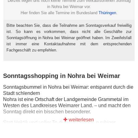
Derzeit liegen uns noch keine Termine zum verkaufsoffenen Sonntag
in Nohra bei Weimar vor.
Hier finden Sie alle Termine im Bundesland
Thüringen
.
Bitte beachten Sie, dass die Teilnahme am Sonntagsverkauf freiwillig
ist. So kann es vorkommen, dass nicht alle Geschäfte zur
Sonntagsöffnung in Nohra bei Weimar geöffnet haben. Im Zweifelsfall
ist immer eine Kontaktaufnahme mit dem entsprechenden
Fachgeschäft zu empfehlen.
Sonntagsshopping in Nohra bei Weimar
Sonntagsbummel in Nohra bei Weimar: entspannt durch die
Stadt schlendern
Nohra ist eine Ortschaft der Landgemeinde Grammetal im
Westen des Landkreises Weimarer Land. – und macht den
Sonntag direkt ein bisschen besonderer.
weiterlesen
Statt Hektik und voller To-do-Liste wartet ein ruhiger
Sonntag: erst einen Kaffee trinken, dann in aller Ruhe durch
die Innenstadt schlendern und zwischendurch einfach mal