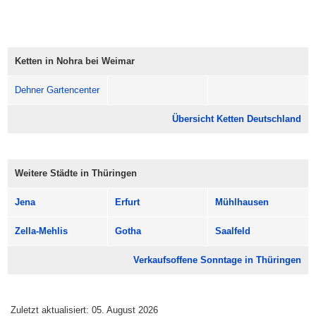
stehenbleiben.
Komm vorbei, bummel los und entdecke Nohra bei Weimar
in deinem Tempo.
Ketten in Nohra bei Weimar
Öffnungszeiten: meist 13:00 bis 18:00 Uhr.
Dehner Gartencenter
Übersicht Ketten Deutschland
Weitere Städte in Thüringen
Jena
Erfurt
Mühlhausen
Zella-Mehlis
Gotha
Saalfeld
Verkaufsoffene Sonntage in Thüringen
Zuletzt aktualisiert: 05. August 2026