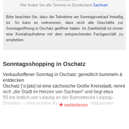
Hier finden Sie alle Termine im Bundesland
Sachsen
.
Bitte beachten Sie, dass die Teilnahme am Sonntagsverkauf freiwillig
ist. So kann es vorkommen, dass nicht alle Geschäfte zur
Sonntagsöffnung in Oschatz geöffnet haben. Im Zweifelsfall ist immer
eine Kontaktaufnahme mit dem entsprechenden Fachgeschäft zu
empfehlen.
Sonntagsshopping in Oschatz
Verkaufsoffener Sonntag in Oschatz: gemütlich bummeln &
entdecken
Oschatz [ˈoːʃats] ist eine sächsische Große Kreisstadt, nennt
sich „die Stadt im Herzen von Sachsen“ und liegt etwa
55 km östlich von Leipzig an der Bahnstrecke Leipzig–
Dresden. – eine schöne Kulisse für einen entspannten
weiterlesen
Stadtbummel.
Ob allein, mit Freunden oder der Familie: Sonntags-
Shopping kann sich wie eine kleine Pause vom Alltag