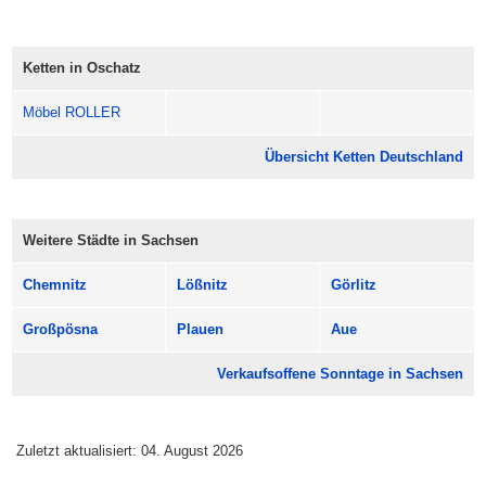
anfühlen – mit Zeit zum Stöbern und Durchatmen.
Komm vorbei, lass Dich treiben und genieße Oschatz ganz
entspannt.
Ketten in Oschatz
Öffnungszeiten: meist 13:00 bis 18:00 Uhr.
Möbel ROLLER
Übersicht Ketten Deutschland
Weitere Städte in Sachsen
Chemnitz
Lößnitz
Görlitz
Großpösna
Plauen
Aue
Verkaufsoffene Sonntage in Sachsen
Zuletzt aktualisiert: 04. August 2026