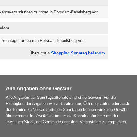
erkehrsverbindungen zu toom in Potsdam-Babelsberg vor.
tsdam
n Sonntage für toom in Potsdam-Babelsberg vor.
Übersicht >
Shopping Sonntag bei toom
Alle Angaben ohne Gewähr
Alle Angaben auf Sonntagsoffen.de sind ohne Gewähr! Für die
Richtigkeit der Angaben wie z.B. Adressen, Öffnungszeiten oder auch
die Termine zu Verkaufsoffenen Sonntagen können wir keine Gewähr
übernehmen. Im Zweifel ist immer die Kontaktaufnahme mit der
jeweiligen Stadt, der Gemeinde oder dem Veranstalter zu empfehlen.