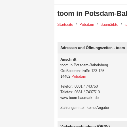
toom in Potsdam-Ba
Startseite
/
Potsdam
/
Baumärkte
/
t
Adressen und Öffnungszeiten - toom
Anschrift
toom in Potsdam-Babelsberg
Großbeerenstraße 123-125
14482
Potsdam
Telefon: 0331 / 743750
Telefax: 0331 / 7437510
www.toom-baumarkt.de
Zahlungsmittel: keine Angabe
Verkehrsverbindung (ÖPNV)