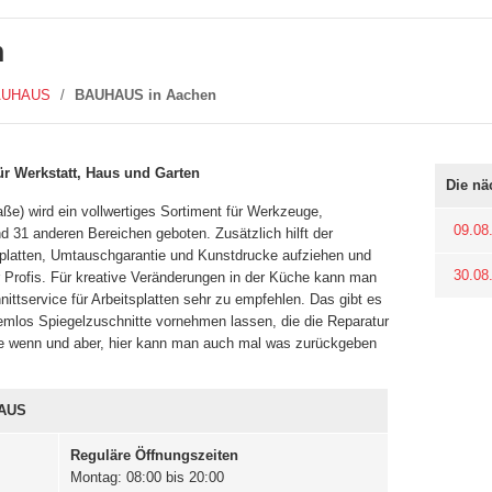
n
AUHAUS
/
BAUHAUS in Aachen
ür Werkstatt, Haus und Garten
Die nä
ße) wird ein vollwertiges Sortiment für Werkzeuge,
09.08
 31 anderen Bereichen geboten. Zusätzlich hilft der
platten, Umtauschgarantie und Kunstdrucke aufziehen und
30.08
ür Profis. Für kreative Veränderungen in der Küche kann man
nittservice für Arbeitsplatten sehr zu empfehlen. Das gibt es
emlos Spiegelzuschnitte vornehmen lassen, die die Reparatur
ne wenn und aber, hier kann man auch mal was zurückgeben
HAUS
Reguläre Öffnungszeiten
Montag: 08:00 bis 20:00