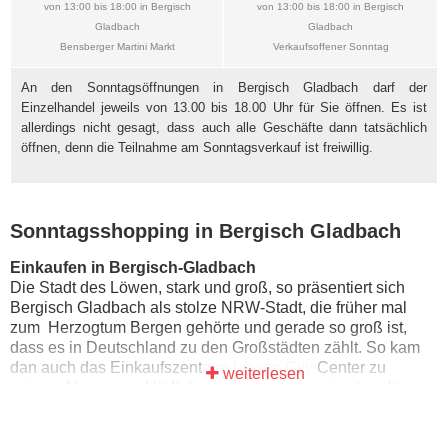
von 13:00 bis 18:00 in Bergisch
von 13:00 bis 18:00 in Bergisch
Gladbach
Gladbach
Bensberger Martini Markt
Verkaufsoffener Sonntag
An den Sonntagsöffnungen in Bergisch Gladbach darf der
Einzelhandel jeweils von 13.00 bis 18.00 Uhr für Sie öffnen. Es ist
allerdings nicht gesagt, dass auch alle Geschäfte dann tatsächlich
öffnen, denn die Teilnahme am Sonntagsverkauf ist freiwillig.
Sonntagsshopping in Bergisch Gladbach
Einkaufen in Bergisch-Gladbach
Die Stadt des Löwen, stark und groß, so präsentiert sich
Bergisch Gladbach als stolze NRW-Stadt, die früher mal
zum Herzogtum Bergen gehörte und gerade so groß ist,
dass es in Deutschland zu den Großstädten zählt. So kam
dan auch das Einkaufszentrum Löwen City Center zu
weiterlesen
seinem Namen und lädt damit zu einer Shoppingtour für
Groß und Klein ein.
Verkaufsoffener Sonntag in Bergisch-Gladbach