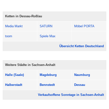
Komm vorbei, bummel los und entdecke Dessau-Roßlau in
deinem Tempo.
Öffnungszeiten: meist 13:00 bis 18:00 Uhr.
Ketten in Dessau-Roßlau
Media Markt
SATURN
Möbel PORTA
toom
Spiele Max
Übersicht Ketten Deutschland
Weitere Städte in Sachsen-Anhalt
Halle (Saale)
Magdeburg
Naumburg
Halberstadt
Bennstedt
Dessau
Verkaufsoffene Sonntage in Sachsen-Anhalt