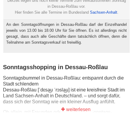
Derzeit liegen uns noch keine Termine zum verkaufsoffenen Sonntag
in Dessau-Roßlau vor.
Hier finden Sie alle Termine im Bundesland
Sachsen-Anhalt
.
An den Sonntagsöffnungen in Dessau-Roßlau darf der Einzelhandel
jeweils von 13.00 bis 18.00 Uhr für Sie öffnen. Es ist allerdings nicht
gesagt, dass auch alle Geschäfte dann tatsächlich öffnen, denn die
Teilnahme am Sonntagsverkauf ist freiwillig.
Sonntagsshopping in Dessau-Roßlau
Sonntagsbummel in Dessau-Roßlau: entspannt durch die
Stadt schlendern
Dessau-Roßlau [ˈdɛsa͜u ˈrɔsla͜u] ist eine kreisfreie Stadt im
Land Sachsen-Anhalt in Deutschland. – und sorgt dafür,
dass sich der Sonntag wie ein kleiner Ausflug anfühlt.
weiterlesen
Ob allein, mit Freunden oder der Familie: Sonntags-
Shopping kann sich wie eine kleine Pause vom Alltag
anfühlen – mit Zeit zum Stöbern und Durchatmen.