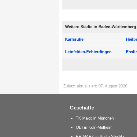
Weitere Städte in Baden-Württemberg
Karlsruhe
Heilb
Leinfelden-Echterdingen
Essli
Zuletzt aktualisiert: 07. August 2026
Geschäfte
TK Maxx in München
OBI in Köln-Mülheim
PRIMARK in Berlin-Steglitz