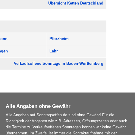
Übersicht Ketten Deutschland
ronn
Pforzheim
ngen
Lahr
Verkaufsoffene Sonntage in Baden-Württemberg
Alle Angaben ohne Gewähr
Alle Angaben auf Sonntagsoffen.de sind ohne Gewähr! Für die
Richtigkeit der Angaben wie z.B. Adressen, Öffnungszeiten oder auch
die Termine zu Verkaufsoffenen Sonntagen können wir keine Gewähr
übernehmen. Im Zweifel ist immer die Kontaktaufnahme mit der