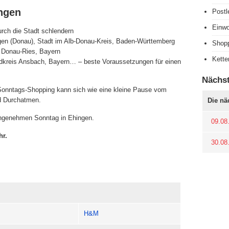
ngen
Postl
Einwo
rch die Stadt schlendern
gen (Donau), Stadt im Alb-Donau-Kreis, Baden-Württemberg
Shop
 Donau-Ries, Bayern
Kette
ndkreis Ansbach, Bayern… – beste Voraussetzungen für einen
Nächs
: Sonntags-Shopping kann sich wie eine kleine Pause vom
nd Durchatmen.
Die nä
angenehmen Sonntag in Ehingen.
09.08
hr.
30.08
H&M