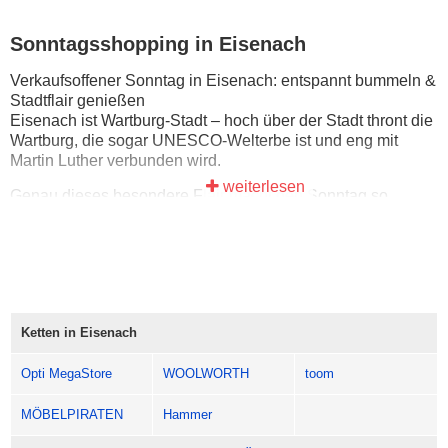
Sonntagsshopping in Eisenach
Verkaufsoffener Sonntag in Eisenach: entspannt bummeln &
Stadtflair genießen
Eisenach ist Wartburg-Stadt – hoch über der Stadt thront die
Wartburg, die sogar UNESCO-Welterbe ist und eng mit
Martin Luther verbunden wird.
weiterlesen
Genau dieses besondere Flair macht den Sonntag so
schön: gemütlich durch die Innenstadt schlendern, hier und
da stöbern und zwischendurch einfach mal stehenbleiben
und schauen. Ob mit Familie oder Freunden – so wird
Sonntags-Shopping zum entspannten Stadtspaziergang.
Komm vorbei, lass Dich treiben und mach Dir einen richtig
angenehmen Sonntag in Eisenach.
Ketten in Eisenach
Öffnungszeiten: meist 13:00 bis 18:00 Uhr.
Opti MegaStore
WOOLWORTH
toom
MÖBELPIRATEN
Hammer