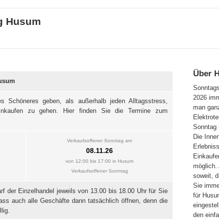
ag Husum
Über 
Husum
Sonntags
2026 imm
s Schöneres geben, als außerhalb jeden Alltagsstress,
man ganz
inkaufen zu gehen. Hier finden Sie die Termine zum
Elektrot
Sonntag 
Die Innen
Verkaufsoffener Sonntag am
Erlebnis
08.11.26
Einkaufe
von 12:00 bis 17:00 in Husum
möglich
Verkaufsoffener Sonntag
soweit, 
Sie imm
 der Einzelhandel jeweils von 13.00 bis 18.00 Uhr für Sie
für Husu
 dass auch alle Geschäfte dann tatsächlich öffnen, denn die
eingestel
lig.
den einfa