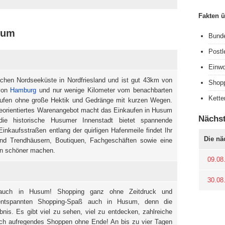
Fakten 
sum
Bunde
Postl
Einwo
schen Nordseeküste in Nordfriesland und ist gut 43km von
Shop
von
Hamburg
und nur wenige Kilometer vom benachbarten
Kette
aufen ohne große Hektik und Gedränge mit kurzen Wegen.
iceorientiertes Warenangebot macht das Einkaufen in Husum
Nächs
e historische Husumer Innenstadt bietet spannende
Einkaufsstraßen entlang der quirligen Hafenmeile findet Ihr
Die nä
nd Trendhäusern, Boutiquen, Fachgeschäften sowie eine
en schöner machen.
09.08
30.08
uch in Husum! Shopping ganz ohne Zeitdruck und
n entspannten Shopping-Spaß auch in Husum, denn die
nis. Es gibt viel zu sehen, viel zu entdecken, zahlreiche
lich aufregendes Shoppen ohne Ende! An bis zu vier Tagen