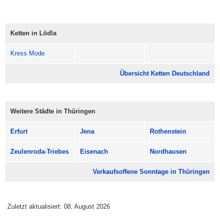
Komm vorbei, bummel los und entdecke Lödla in deinem
Tempo.
Ketten in Lödla
Öffnungszeiten: meist 13:00 bis 18:00 Uhr.
Kress Mode
Übersicht Ketten Deutschland
Weitere Städte in Thüringen
Erfurt
Jena
Rothenstein
Zeulenroda-Triebes
Eisenach
Nordhausen
Verkaufsoffene Sonntage in Thüringen
Zuletzt aktualisiert: 08. August 2026