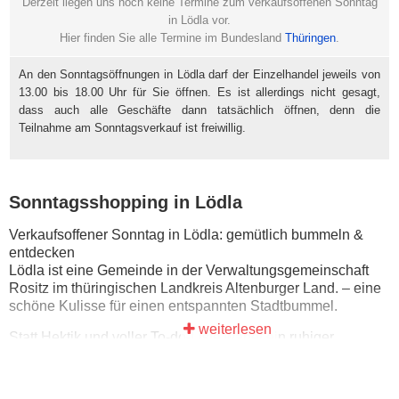
Derzeit liegen uns noch keine Termine zum verkaufsoffenen Sonntag
in Lödla vor.
Hier finden Sie alle Termine im Bundesland
Thüringen
.
An den Sonntagsöffnungen in Lödla darf der Einzelhandel jeweils von
13.00 bis 18.00 Uhr für Sie öffnen. Es ist allerdings nicht gesagt,
dass auch alle Geschäfte dann tatsächlich öffnen, denn die
Teilnahme am Sonntagsverkauf ist freiwillig.
Sonntagsshopping in Lödla
Verkaufsoffener Sonntag in Lödla: gemütlich bummeln &
entdecken
Lödla ist eine Gemeinde in der Verwaltungsgemeinschaft
Rositz im thüringischen Landkreis Altenburger Land. – eine
schöne Kulisse für einen entspannten Stadtbummel.
weiterlesen
Statt Hektik und voller To-do-Liste wartet ein ruhiger
Sonntag: erst einen Kaffee trinken, dann in aller Ruhe durch
die Innenstadt schlendern und zwischendurch einfach mal
stehenbleiben.