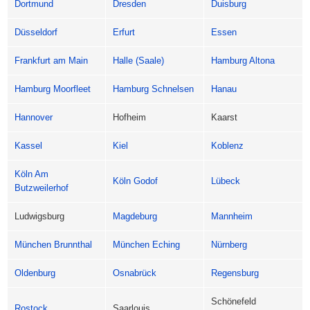
Dortmund
Dresden
Duisburg
Düsseldorf
Erfurt
Essen
Frankfurt am Main
Halle (Saale)
Hamburg Altona
Hamburg Moorfleet
Hamburg Schnelsen
Hanau
Hannover
Hofheim
Kaarst
Kassel
Kiel
Koblenz
Köln Am
Köln Godof
Lübeck
Butzweilerhof
Ludwigsburg
Magdeburg
Mannheim
München Brunnthal
München Eching
Nürnberg
Oldenburg
Osnabrück
Regensburg
Schönefeld
Rostock
Saarlouis