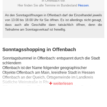
in Offenbach vor.
Hier finden Sie alle Termine im Bundesland
Hessen
.
An den Sonntagsöffnungen in Offenbach darf der Einzelhandel jeweils
von 13.00 bis 18.00 Uhr für Sie öffnen. Es ist allerdings nicht gesagt,
dass auch alle Geschäfte dann tatsächlich öffnen, denn die
Teilnahme am Sonntagsverkauf ist freiwillig.
Sonntagsshopping in Offenbach
Sonntagsbummel in Offenbach: entspannt durch die Stadt
schlendern
Offenbach ist der Name folgender geographischer
Objekte:Offenbach am Main, kreisfreie Stadt in Hessen
Offenbach an der Queich, Ortsgemeinde im Landkreis
Südliche Weinstraße in Rheinland-Pfalz
weiterlesen
Offenbach am Glan, Ortste… – und macht den Sonntag
direkt ein bisschen besonderer.
Mach dir einen kleinen Ausflug daraus: gemütlich starten,
Schaufenster schauen, durch die Gassen bummeln – und