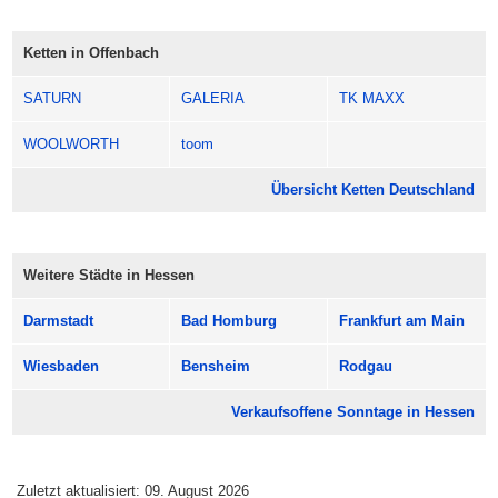
den Tag ohne Samstagsstress genießen.
Schau vorbei und mach Dir einen richtig angenehmen
Ketten in Offenbach
Sonntag in Offenbach.
SATURN
GALERIA
TK MAXX
Öffnungszeiten: meist 13:00 bis 18:00 Uhr.
WOOLWORTH
toom
Übersicht Ketten Deutschland
Weitere Städte in Hessen
Darmstadt
Bad Homburg
Frankfurt am Main
Wiesbaden
Bensheim
Rodgau
Verkaufsoffene Sonntage in Hessen
Zuletzt aktualisiert: 09. August 2026