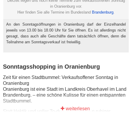
Derzeit liegen uns noch keine Termine zum verkaufsoffenen Sonntag
in Oranienburg vor.
Hier finden Sie alle Termine im Bundesland
Brandenburg
.
An den Sonntagsöffnungen in Oranienburg darf der Einzelhandel
jeweils von 13.00 bis 18.00 Uhr für Sie öffnen. Es ist allerdings nicht
gesagt, dass auch alle Geschäfte dann tatsächlich öffnen, denn die
Teilnahme am Sonntagsverkauf ist freiwillig.
Sonntagsshopping in Oranienburg
Zeit für einen Stadtbummel: Verkaufsoffener Sonntag in
Oranienburg
Oranienburg ist eine Stadt im Landkreis Oberhavel im Land
Brandenburg. – eine schöne Kulisse für einen entspannten
Stadtbummel.
weiterlesen
Statt Hektik und voller To-do-Liste wartet ein ruhiger
Sonntag: erst einen Kaffee trinken, dann in aller Ruhe durch
die Innenstadt schlendern und zwischendurch einfach mal
stehenbleiben.