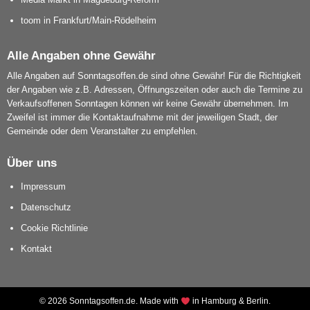
toom in Frankfurt/Main-Rödelheim
Alle Angaben ohne Gewähr
Alle Angaben auf Sonntagsoffen.de sind ohne Gewähr! Für die Richtigkeit
der Angaben wie z.B. Adressen, Öffnungszeiten oder auch die Termine zu
Verkaufsoffenen Sonntagen können wir keine Gewähr übernehmen. Im
Zweifel ist immer die Kontaktaufnahme mit der jeweiligen Stadt, der
Gemeinde oder dem Veranstalter zu empfehlen.
Über uns
Impressum
Datenschutz
Cookie Richtlinie
Kontakt
© 2026 Sonntagsoffen.de. Made with
in Hamburg & Berlin.