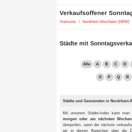
Verkaufsoffener Sonnta
Startseite
/
Nordrhein-Westfalen (NRW)
Städte mit Sonntagsverka
Alle
A
B
C
D
O
P
Q
R
Städte und Gemeinden in Nordrhein-W
Mit unserem Städte-Index kann man 
morgen oder am nächsten Wochen
überprüfen, wann der nächste verkaufso
wir in diesen Bereichen über die Ö