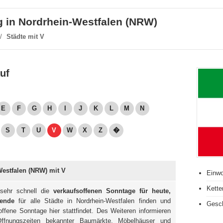
g in Nordrhein-Westfalen (NRW)
/
Städte mit V
uf
E
F
G
H
I
J
K
L
M
N
S
T
U
V
W
X
Z
�
estfalen (NRW) mit V
Einwo
Kette
sehr schnell die
verkaufsoffenen Sonntage für heute,
ende
für alle Städte in Nordrhein-Westfalen finden und
Gesch
ffene Sonntage hier stattfindet. Des Weiteren informieren
ffnungszeiten bekannter Baumärkte, Möbelhäuser und