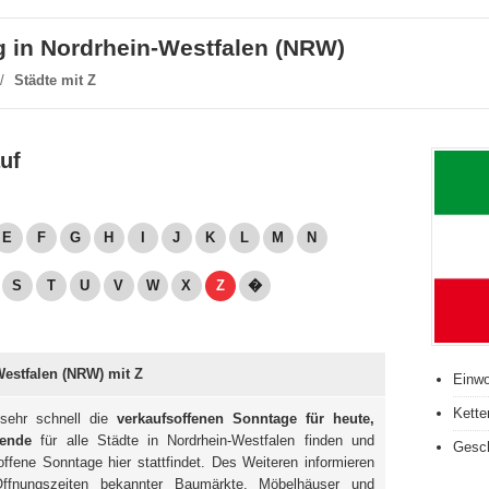
g in Nordrhein-Westfalen (NRW)
/
Städte mit Z
uf
E
F
G
H
I
J
K
L
M
N
S
T
U
V
W
X
Z
�
estfalen (NRW) mit Z
Einwo
Kette
sehr schnell die
verkaufsoffenen Sonntage für heute,
ende
für alle Städte in Nordrhein-Westfalen finden und
Gesch
ffene Sonntage hier stattfindet. Des Weiteren informieren
ffnungszeiten bekannter Baumärkte, Möbelhäuser und