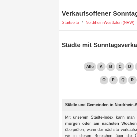
Verkaufsoffener Sonnta
Startseite
/
Nordrhein-Westfalen (NRW)
Städte mit Sonntagsverka
Alle
A
B
C
D
O
P
Q
R
Städte und Gemeinden in Nordrhein-W
Mit unserem Städte-Index kann man 
morgen oder am nächsten Wochen
überprüfen, wann der nächste verkaufso
wir in diesen Bereichen über die Ö