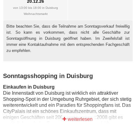
20.12.26
von 13:00 bis 18:00 in Duisburg
Weihnachtsmarkt
Bitte beachten Sie, dass die Teilnahme am Sonntagsverkauf freiwillig
ist. So kann es vorkommen, dass nicht alle Geschäfte zur
Sonntagsöffnung in Duisburg geöffnet haben. Im Zweifelsfall ist
immer eine Kontaktaufnahme mit dem entsprechenden Fachgeschäft
zu empfehlen.
Sonntagsshopping in Duisburg
Einkaufen in Duisburg
Die Innenstadt von Duisburg ist wirklich ein attraktiver
Shopping-Spot in der Umgebung Ruhrgebiet, der sich stetig
weiterentwickelt und ein Paradies für Shoppingfans ist. Das
CityPalais ist ein schönes Einkaufszentrum, dass mit
einigen Geschäften seit 2007 lockt und seit 2008 gibt es
weiterlesen
zusätzlich noch das Forum mit über 120 Geschäften.
Interessante Einkaufsstraßen sind die Königstraße, die
Münzstraße, der SOnnenwall und die umliegen Gassen und