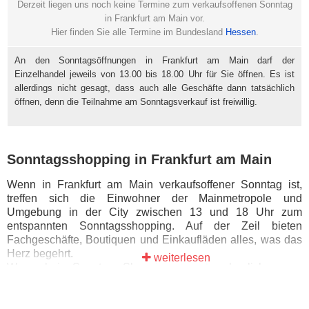
Derzeit liegen uns noch keine Termine zum verkaufsoffenen Sonntag
in Frankfurt am Main vor.
Hier finden Sie alle Termine im Bundesland
Hessen
.
An den Sonntagsöffnungen in Frankfurt am Main darf der
Einzelhandel jeweils von 13.00 bis 18.00 Uhr für Sie öffnen. Es ist
allerdings nicht gesagt, dass auch alle Geschäfte dann tatsächlich
öffnen, denn die Teilnahme am Sonntagsverkauf ist freiwillig.
Sonntagsshopping in Frankfurt am Main
Wenn in Frankfurt am Main verkaufsoffener Sonntag ist,
treffen sich die Einwohner der Mainmetropole und
Umgebung in der City zwischen 13 und 18 Uhr zum
entspannten Sonntagsshopping. Auf der Zeil bieten
Fachgeschäfte, Boutiquen und Einkaufläden alles, was das
Herz begehrt.
weiterlesen
Wer es beim Sonntags-Shopping etwas beschaulicher mag,
ist am verkaufsoffenen Sonntag hingegen auf der
Töngesgasse genau richtig. Sie ist die älteste
Einkaufsstraße Frankfurts. Kulinarische Highlights, einen