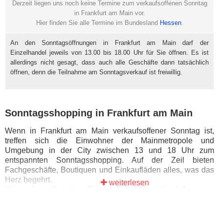
Derzeit liegen uns noch keine Termine zum verkaufsoffenen Sonntag
in Frankfurt am Main vor.
Hier finden Sie alle Termine im Bundesland
Hessen
.
An den Sonntagsöffnungen in Frankfurt am Main darf der
Einzelhandel jeweils von 13.00 bis 18.00 Uhr für Sie öffnen. Es ist
allerdings nicht gesagt, dass auch alle Geschäfte dann tatsächlich
öffnen, denn die Teilnahme am Sonntagsverkauf ist freiwillig.
Sonntagsshopping in Frankfurt am Main
Wenn in Frankfurt am Main verkaufsoffener Sonntag ist,
treffen sich die Einwohner der Mainmetropole und
Umgebung in der City zwischen 13 und 18 Uhr zum
entspannten Sonntagsshopping. Auf der Zeil bieten
Fachgeschäfte, Boutiquen und Einkaufläden alles, was das
Herz begehrt.
weiterlesen
Wer es beim Sonntags-Shopping etwas beschaulicher mag,
ist am verkaufsoffenen Sonntag hingegen auf der
Töngesgasse genau richtig. Sie ist die älteste
Einkaufsstraße Frankfurts. Kulinarische Highlights, einen